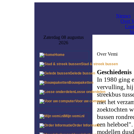
>
Nieuws
>
Over 
>
Cont
>
Ve
Zaterdag 08 augustus
2026
Over Vemi
Home
Stad & streek bussen
Geschiedenis
Gelede bussen
In 1980 ging 
Bouwpaketten
vervulling, hi
Losse onderdelen
streekbus tuss
met het verzam
Voor uw computer
zoektochten we
bussen rondred
Mijn vemi.nl
een heleboel".
Order Informatie
modellen dusda