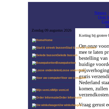
>
Nieuws
>
Over 
>
Cont
>
Ve
Zondag 09 augustus 2026
Korting bij grotere 
Home
Om onze voorr
Stad & streek bussen
mee te laten p
Gelede bussen
bestelling van
Bouwpaketten
huidige voorde
prijsverhoging
Losse onderdelen
gratis verzend
Voor uw computer
Nederland sta
komen, zullen 
Mijn vemi.nl
verzendkosten
Order Informatie
Vraag gerust e
Uw winkelwagen