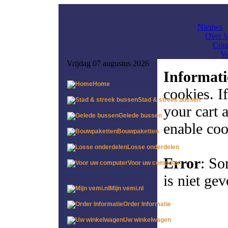
>
Nieuws
>
Over 
>
Cont
>
Ve
Vrijdag 07 augustus 2026
Informati
Home
cookies. I
Stad & streek bussen
your cart 
Gelede bussen
enable coo
Bouwpaketten
Losse onderdelen
Error
: So
Voor uw computer
is niet ge
Mijn vemi.nl
Order Informatie
Uw winkelwagen